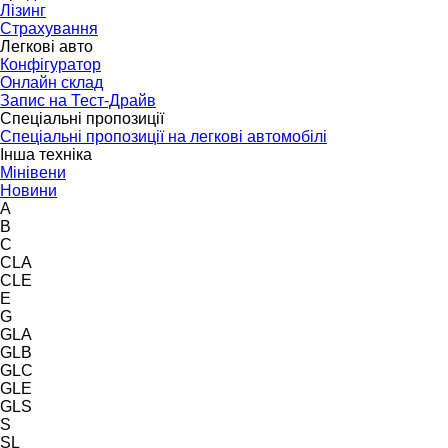
Лізинг
Страхування
Легкові авто
Конфігуратор
Онлайн склад
Запис на Тест-Драйв
Спеціальні пропозиції
Спеціальні пропозиції на легкові автомобілі
Інша техніка
Мінівени
Новини
A
B
C
CLA
CLE
E
G
GLA
GLB
GLC
GLE
GLS
S
SL