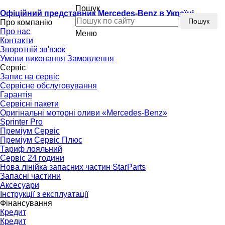
Пошук
Офіційний представник Mercedes-Benz в Україні
Пошук
Про компанію
Про нас
Меню
Контакти
Зворотній зв'язок
Умови виконання Замовлення
Сервіс
Запис на сервіс
Сервісне обслуговування
Гарантія
Сервісні пакети
Оригінальні моторні оливи «Mercedes-Benz»
Sprinter Pro
Преміум Сервіс
Преміум Сервіс Плюс
Тариф лояльний
Сервіс 24 години
Нова лінійка запасних частин StarParts
Запасні частини
Аксесуари
Інструкції з експлуатації
Фінансування
Кредит
Кредит