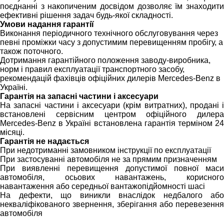
поєднанні з накопиченим досвідом дозволяє їм знаходити
ефективні рішення задач будь-якої складності.
Умови надання гарантії
Виконання періодичного технічного обслуговування через
певні проміжки часу з допустимим перевищенням пробігу, а
також поточного.
Дотримання гарантійного положення заводу-виробника,
норм і правил експлуатації транспортного засобу,
рекомендацій фахівців офіційних дилерів Mercedes-Benz в
Україні.
Гарантія на запасні частини і аксесуари
На запасні частини і аксесуари (крім витратних), продані і
встановлені сервісним центром офіційного дилера
Mercedes-Benz в Україні встановлена гарантія терміном 24
місяці.
Гарантія не надається
При недотриманні замовником інструкції по експлуатації
При застосуванні автомобіля не за прямим призначенням
При виявленні перевищення допустимої повної маси
автомобіля, осьових навантажень, корисного
навантаження або середньої вантажопідйомності шасі
На дефекти, що виникли внаслідок недбалого або
некваліфікованого звернення, зберігання або перевезення
автомобіля