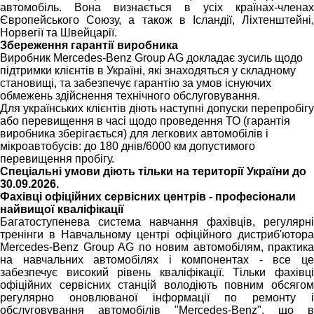
автомобіль. Вона визнається в усіх країнах-членах
Європейського Союзу, а також в Ісландії, Ліхтенштейні,
Норвегії та Швейцарії.
Збереження гарантії виробника
Виробник Mercedes-Benz Group AG докладає зусиль щодо
підтримки клієнтів в Україні, які знаходяться у складному
становищі, та забезпечує гарантію за умов існуючих
обмежень здійснення технічного обслуговування.
Для українських клієнтів діють наступні допуски перепробігу
або перевищення в часі щодо проведення ТО (гарантія
виробника зберігається) для легкових автомобілів і
мікроавтобусів: до 180 днів/6000 км допустимого
перевищення пробігу.
Спеціальні умови діють тільки на території України до
30.09.2026.
Фахівці офіційних сервісних центрів - професіонали
найвищої кваліфікації
Багатоступенева система навчання фахівців, регулярні
тренінги в Навчальному центрі офіційного дистриб'ютора
Mercedes-Benz Group AG по новим автомобілям, практика
на навчальних автомобілях і компонентах - все це
забезпечує високий рівень кваліфікації. Тільки фахівці
офіційних сервісних станцій володіють повним обсягом
регулярно оновлюваної інформації по ремонту і
обслуговування автомобілів "Mercedes-Benz", що в