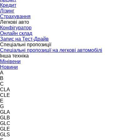
Кредит
Лізинг
Страхування
Легкові авто
Конфігуратор
Онлайн склад
Запис на Тест-Драйв
Спеціальні пропозиції
Спеціальні пропозиції на легкові автомобілі
Інша техніка
Мінівени
Новини
A
B
C
CLA
CLE
E
G
GLA
GLB
GLC
GLE
GLS