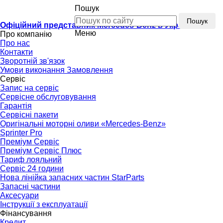
Пошук
Пошук
Офіційний представник Mercedes-Benz в Україні
Меню
Про компанію
Про нас
Контакти
Зворотній зв'язок
Умови виконання Замовлення
Сервіс
Запис на сервіс
Сервісне обслуговування
Гарантія
Сервісні пакети
Оригінальні моторні оливи «Mercedes-Benz»
Sprinter Pro
Преміум Сервіс
Преміум Сервіс Плюс
Тариф лояльний
Сервіс 24 години
Нова лінійка запасних частин StarParts
Запасні частини
Аксесуари
Інструкції з експлуатації
Фінансування
Кредит