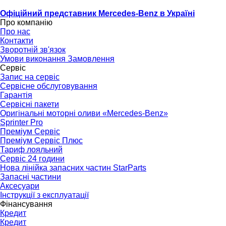
Офіційний представник Mercedes-Benz в Україні
Про компанію
Про нас
Контакти
Зворотній зв'язок
Умови виконання Замовлення
Сервіс
Запис на сервіс
Сервісне обслуговування
Гарантія
Сервісні пакети
Оригінальні моторні оливи «Mercedes-Benz»
Sprinter Pro
Преміум Сервіс
Преміум Сервіс Плюс
Тариф лояльний
Сервіс 24 години
Нова лінійка запасних частин StarParts
Запасні частини
Аксесуари
Інструкції з експлуатації
Фінансування
Кредит
Кредит