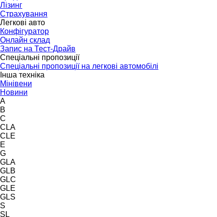
Лізинг
Страхування
Легкові авто
Конфігуратор
Онлайн склад
Запис на Тест-Драйв
Спеціальні пропозиції
Спеціальні пропозиції на легкові автомобілі
Інша техніка
Мінівени
Новини
A
B
C
CLA
CLE
E
G
GLA
GLB
GLC
GLE
GLS
S
SL