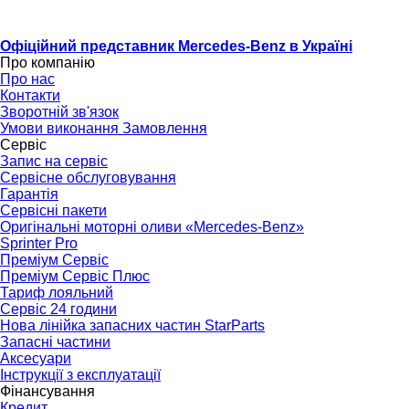
Офіційний представник Mercedes-Benz в Україні
Про компанію
Про нас
Контакти
Зворотній зв'язок
Умови виконання Замовлення
Сервіс
Запис на сервіс
Сервісне обслуговування
Гарантія
Сервісні пакети
Оригінальні моторні оливи «Mercedes-Benz»
Sprinter Pro
Преміум Сервіс
Преміум Сервіс Плюс
Тариф лояльний
Сервіс 24 години
Нова лінійка запасних частин StarParts
Запасні частини
Аксесуари
Інструкції з експлуатації
Фінансування
Кредит