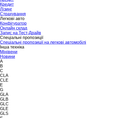
Кредит
Лізинг
Страхування
Легкові авто
Конфігуратор
Онлайн склад
Запис на Тест-Драйв
Спеціальні пропозиції
Спеціальні пропозиції на легкові автомобілі
Інша техніка
Мінівени
Новини
A
B
C
CLA
CLE
E
G
GLA
GLB
GLC
GLE
GLS