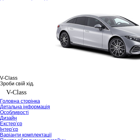
V-Class
Зроби свій хід.
V-Class
Головна сторінка
Детальна інформація
Особливості
Дизайн
Екстер'єр
Інтер'єр
Варіанти комплектації