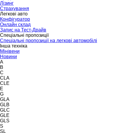
Лізинг
Страхування
Легкові авто
Конфігуратор
Онлайн склад
Запис на Тест-Драйв
Спеціальні пропозиції
Спеціальні пропозиції на легкові автомобілі
Інша техніка
Мінівени
Новини
A
B
C
CLA
CLE
E
G
GLA
GLB
GLC
GLE
GLS
S
SL