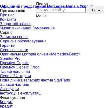
Пошук
Офіційний представник Mercedes-Benz в Україні
Пошук
Про компанію
Про нас
Меню
Контакти
Зворотній зв'язок
Умови виконання Замовлення
Сервіс
Запис на сервіс
Сервісне обслуговування
Гарантія
Сервісні пакети
Оригінальні моторні оливи «Mercedes-Benz»
Sprinter Pro
Преміум Сервіс
Преміум Сервіс Плюс
Тариф лояльний
Сервіс 24 години
Нова лінійка запасних частин StarParts
Запасні частини
Аксесуари
Інструкції з експлуатації
Фінансування
Кредит
Кредит