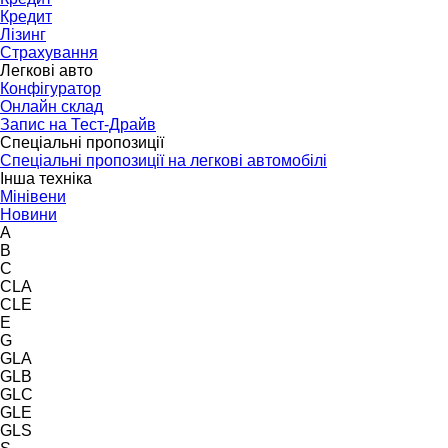
Кредит
Лізинг
Страхування
Легкові авто
Конфігуратор
Онлайн склад
Запис на Тест-Драйв
Спеціальні пропозиції
Спеціальні пропозиції на легкові автомобілі
Інша техніка
Мінівени
Новини
A
B
C
CLA
CLE
E
G
GLA
GLB
GLC
GLE
GLS