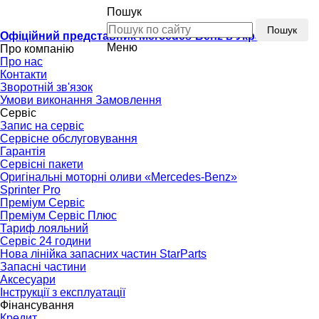
Пошук
Пошук
Офіційний представник Mercedes-Benz в Україні
Меню
Про компанію
Про нас
Контакти
Зворотній зв'язок
Умови виконання Замовлення
Сервіс
Запис на сервіс
Сервісне обслуговування
Гарантія
Сервісні пакети
Оригінальні моторні оливи «Mercedes-Benz»
Sprinter Pro
Преміум Сервіс
Преміум Сервіс Плюс
Тариф лояльний
Сервіс 24 години
Нова лінійка запасних частин StarParts
Запасні частини
Аксесуари
Інструкції з експлуатації
Фінансування
Кредит