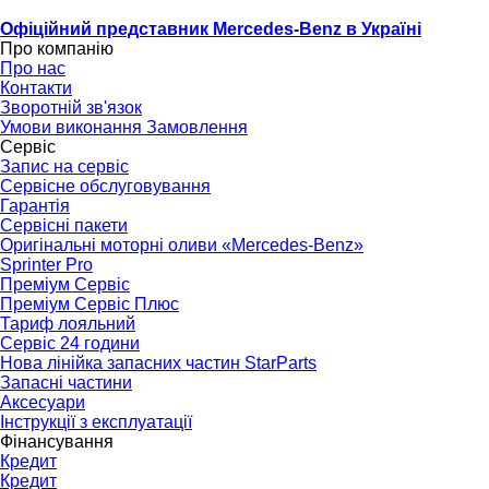
Офіційний представник Mercedes-Benz в Україні
Про компанію
Про нас
Контакти
Зворотній зв'язок
Умови виконання Замовлення
Сервіс
Запис на сервіс
Сервісне обслуговування
Гарантія
Сервісні пакети
Оригінальні моторні оливи «Mercedes-Benz»
Sprinter Pro
Преміум Сервіс
Преміум Сервіс Плюс
Тариф лояльний
Сервіс 24 години
Нова лінійка запасних частин StarParts
Запасні частини
Аксесуари
Інструкції з експлуатації
Фінансування
Кредит
Кредит