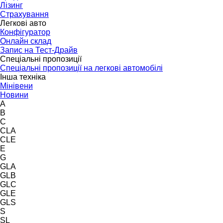
Лізинг
Страхування
Легкові авто
Конфігуратор
Онлайн склад
Запис на Тест-Драйв
Спеціальні пропозиції
Спеціальні пропозиції на легкові автомобілі
Інша техніка
Мінівени
Новини
A
B
C
CLA
CLE
E
G
GLA
GLB
GLC
GLE
GLS
S
SL