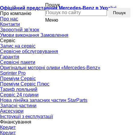
Пошук
Офіційний представник Mercedes-Benz в Україні
Пошук
Про компанію
Про нас
Меню
Контакти
Зворотній зв'язок
Умови виконання Замовлення
Сервіс
Запис на сервіс
Сервісне обслуговування
Гарантія
Сервісні пакети
Оригінальні моторні оливи «Mercedes-Benz»
Sprinter Pro
Преміум Сервіс
Преміум Сервіс Плюс
Тариф лояльний
Сервіс 24 години
Нова лінійка запасних частин StarParts
Запасні частини
Аксесуари
Інструкції з експлуатації
Фінансування
Кредит
Кредит