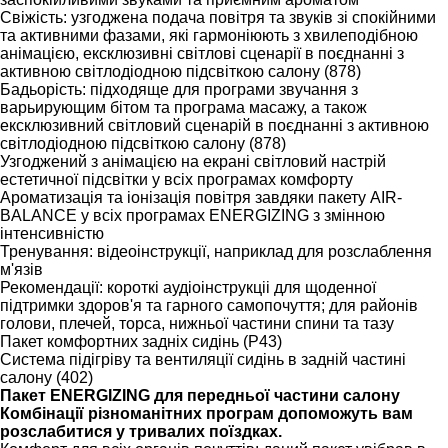
Свіжість: узгоджена подача повітря та звуків зі спокійними
та активними фазами, які гармоніюють з хвилеподібною
анімацією, ексклюзивні світлові сценарії в поєднанні з
активною світлодіодною підсвіткою салону (878)
Бадьорість: підходяще для програми звучання з
варьирующим бітом та програма масажу, а також
ексклюзивний світловий сценарій в поєднанні з активною
світлодіодною підсвіткою салону (878)
Узгоджений з анімацією на екрані світловий настрій
естетичної підсвітки у всіх програмах комфорту
Ароматизація та іонізація повітря завдяки пакету AIR-
BALANCE у всіх програмах ENERGIZING з змінною
інтенсивністю
Тренування: відеоінструкції, наприклад для розслаблення
м'язів
Рекомендації: короткі аудіоінструкціі для щоденної
підтримки здоров'я та гарного самопочуття; для районів
голови, плечей, торса, нижньої частини спини та тазу
Пакет комфортних задніх сидінь (P43)
Система підігріву та вентиляції сидінь в задній частині
салону (402)
Пакет ENERGIZING для передньої частини салону
Комбінації різноманітних програм допоможуть вам
розслабитися у тривалих поїздках.