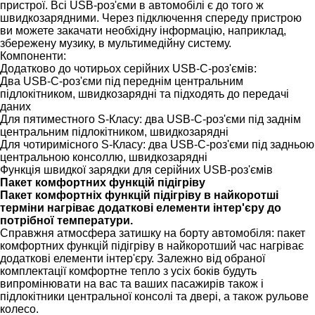
пристрої. Всі USB-роз'єми в автомобілі є до того ж
швидкозарядними. Через підключення спереду пристрою
ви можете закачати необхідну інформацію, наприклад,
збережену музику, в мультимедійну систему.
Компоненти:
Додатково до чотирьох серійних USB-C-роз'ємів:
Два USB-C-роз'єми під переднім центральним
підлокітником, швидкозарядні та підходять до передачі
даних
Для пятиместного S-Класу: два USB-C-роз'єми під заднім
центральним підлокітником, швидкозарядні
Для чотиримісного S-Класу: два USB-C-роз'єми під задньою
центральною консоллю, швидкозарядні
Функція швидкої зарядки для серійних USB-роз'ємів
Пакет комфортних функцій підігріву
Пакет комфортніх функцій підігріву в найкоротші
терміни нагріває додаткові елементи інтер'єру до
потрібної температури.
Справжня атмосфера затишку на борту автомобіля: пакет
комфортних функцій підігріву в найкоротший час нагріває
додаткові елементи інтер'єру. Залежно від обраної
комплектації комфортне тепло з усіх боків будуть
випромінювати на вас та ваших пасажирів також і
підлокітники центральної консолі та двері, а також рульове
колесо.