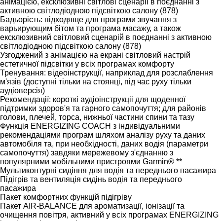
анімацією, ексклюзивні світлові сценарії в поєднанні з
активною світлодіодною підсвіткою салону (878)
Бадьорість: підходяще для програми звучання з
варьирующим бітом та програма масажу, а також
ексклюзивний світловий сценарій в поєднанні з активною
світлодіодною підсвіткою салону (878)
Узгоджений з анімацією на екрані світловий настрій
естетичної підсвітки у всіх програмах комфорту
Тренування: відеоінструкції, наприклад для розслаблення
м'язів (доступні тільки на стоянці, під час руху тільки
аудіоверсія)
Рекомендації: короткі аудіоінструкціі для щоденної
підтримки здоров'я та гарного самопочуття; для районів
голови, плечей, торса, нижньої частини спини та тазу
Функція ENERGIZING COACH з індивідуальними
рекомендаціями програм шляхом аналізу руху та даних
автомобіля та, при необхідності, даних водія (параметри
самопочуття) завдяки мережевому з'єднанню з
популярними мобільними пристроями Garmin® **
Мультиконтурні сидіння для водія та переднього пасажира
Підігрів та вентиляція сидінь водія та переднього
пасажира
Пакет комфортних функцій підігріву
Пакет AIR-BALANCE для ароматизації, іонізації та
очищення повітря, активний у всіх програмах ENERGIZING