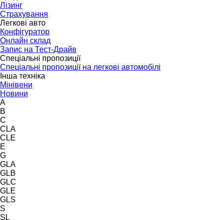
Лізинг
Страхування
Легкові авто
Конфігуратор
Онлайн склад
Запис на Тест-Драйв
Спеціальні пропозиції
Спеціальні пропозиції на легкові автомобілі
Інша техніка
Мінівени
Новини
A
B
C
CLA
CLE
E
G
GLA
GLB
GLC
GLE
GLS
S
SL