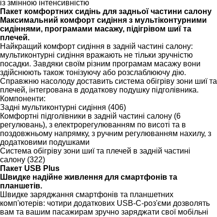
із змінною інтенсивністю
Пакет комфортних сидінь для задньої частини салону
Максимальний комфорт сидіння з мультіконтурними
сидіннями, програмами масажу, підігрівом шиї та
плечей.
Найкращий комфорт сидіння в задній частині салону:
мультиконтурні сидіння вражають не тільки зручністю
посадки. Завдяки своїм різним програмам масажу вони
здійснюють також тонізуючу або розслаблюючу дію.
Справжню насолоду доставить система обігріву зони шиї та
плечей, інтегрована в додаткову подушку підголівника.
Компоненти:
Задні мультиконтурні сидіння (406)
Комфортні підголівники в задній частині салону (6
регулювань), з електрорегулюванням по висоті та в
поздовжньому напрямку, з ручним регулюванням нахилу, з
додатковими подушками
Система обігріву зони шиї та плечей в задній частині
салону (322)
Пакет USB Plus
Швидке надійне живлення для смартфонів та
планшетів.
Швидке заряджання смартфонів та планшетних
комп'ютерів: чотири додаткових USB-C-роз'єми дозволять
вам та вашим пасажирам зручно заряджати свої мобільні