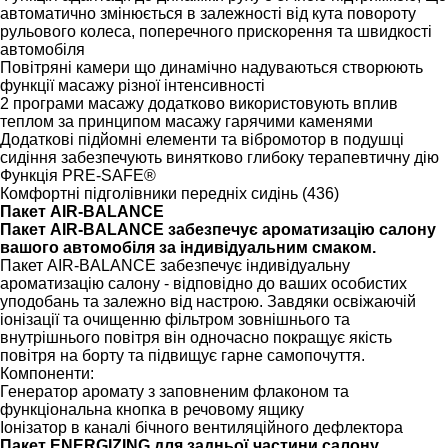
автоматично змінюється в залежності від кута повороту
рульового колеса, поперечного прискорення та швидкості
автомобіля
Повітряні камери що динамічно надуваються створюють
функції масажу різної інтенсивності
2 програми масажу додатково використовують вплив
теплом за принципом масажу гарячими каменями
Додаткові підйомні елементи та вібромотор в подушці
сидіння забезпечують винятково глибоку терапевтичну дію
Функція PRE-SAFE®
Комфортні підголівники передніх сидінь (436)
Пакет AIR-BALANCE
Пакет AIR-BALANCE забезпечує ароматизацію салону
вашого автомобіля за індивідуальним смаком.
Пакет AIR-BALANCE забезпечує індивідуальну
ароматизацію салону - відповідно до ваших особистих
уподобань та залежно від настрою. Завдяки освіжаючій
іонізації та очищенню фільтром зовнішнього та
внутрішнього повітря він одночасно покращує якість
повітря на борту та підвищує гарне самопочуття.
Компоненти:
Генератор аромату з заповненим флаконом та
функціональна кнопка в речовому ящику
Іонізатор в каналі бічного вентиляційного дефлектора
Пакет ENERGIZING для задньої частини салону