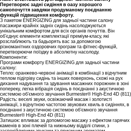
Перетворює задні сидіння в оазу хорошого
самопочуття завдяки продуманому поєднанню
функцій підвищення комфорту.
З пакетом ENERGIZING для задньої частини салону
пасажири крайніх задніх сидінь насолоджуються
унікальним комфортом для всіх органів почуттів. Він
об'єднує елементи комплектації преміум-класу, які
розслаблюють та бадьорять вас за допомогою
різноманітних оздоровчих програм та фітнес-функцій,
перетворюючи поїздку в абсолютну насолоду.
Компоненти:
Програми комфорту ENERGIZING для задньої частини
салону:
Тепло: оранжево-червоні анімації в комбінації з відчутним
теплом підігріву сидінь та інших поверхонь, схожі на рух
дихання надування та здування масажних порожнин в зоні
попереку, легка вібрація сидінь в поєднанні з акустичною
системою об'ємного звучання Burmester® High-End 4D (811)
Радість: веселі звуки, освіжаючий масаж і золотисті
анімації, з відчутною частотою звукових хвиль в сидіннях, в
поєднанні з акустичною системою об'ємного звучання
Burmester® High-End 4D (811)
Затишок: впливає за допомогою масажу з ефектом гарячих
каменів в зоні плечей та нижньому відділі спини, з
заспокійливими звуками та приємним ароматом