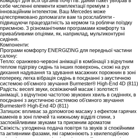
Комфорт для всіх органів почуттів: даний пакет увібрав в
себе численні елементи комплектації преміум з
інноваційним інтелектом. Ваш Mercedes може
цілеспрямовано допомагати вам та розслабляти -
підвищуючи працездатність за кермом та роблячи поїздку
приємною. З різноманітними програмами комфорту та
привабливими опціями, як, наприклад, мультиконтурні
сидіння.
Компоненти:
Програми комфорту ENERGIZING для передньої частини
салону:
Тепло: оранжево-червоні анімації в комбінації з відчутним
теплом підігріву сидінь та інших поверхонь, схожі на рух
дихання надування та здування масажних порожнин в зоні
попереку, легка вібрація сидінь в поєднанні з акустичною
системою об'ємного звучання Burmester® High-End 4D (811)
Радість: веселі звуки, освіжаючий масаж і золотисті
анімації, з відчутною частотою звукових хвиль в сидіннях, в
поєднанні з акустичною системою об'ємного звучання
Burmester® High-End 4D (811)
Затишок: впливає за допомогою масажу з ефектом гарячих
каменів в зоні плечей та нижньому відділі спини, з
заспокійливими звуками та приємним ароматом
Свіжість: узгоджена подача повітря та звуків зі спокійними
та активними фазами, які гармоніюють з хвилеподібною