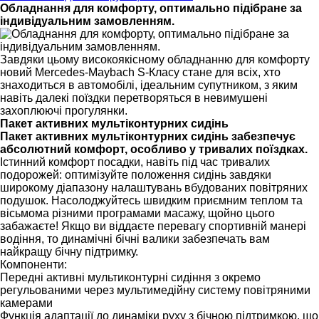
Обладнання для комфорту, оптимально підібране за
індивідуальним замовленням.
Завдяки цьому високоякісному обладнанню для комфорту
новий Mercedes-Maybach S-Класу стане для всіх, хто
знаходиться в автомобілі, ідеальним супутником, з яким
навіть далекі поїздки перетворяться в невимушені
захоплюючі прогулянки.
Пакет активних мультіконтурних сидінь
Пакет активних мультіконтурних сидінь забезпечує
абсолютний комфорт, особливо у тривалих поїздках.
Істинний комфорт посадки, навіть під час тривалих
подорожей: оптимізуйте положення сидінь завдяки
широкому діапазону налаштувань вбудованих повітряних
подушок. Насолоджуйтесь швидким приємним теплом та
вісьмома різними програмами масажу, щойно цього
забажаєте! Якщо ви віддаєте перевагу спортивній манері
водіння, то динамічні бічні валики забезпечать вам
найкращу бічну підтримку.
Компоненти:
Передні активні мультиконтурні сидіння з окремо
регульованими через мультимедійну систему повітряними
камерами
Функція адаптації до динаміки руху з бічною підтримкою, що