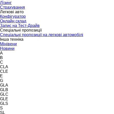
Лізинг
Страхування
Легкові авто
Конфігуратор
Онлайн склад
Запис на Тест-Драйв
Спеціальні пропозиції
Спеціальні пропозиції на легкові автомобілі
Інша техніка
Мінівени
Новини
A
B
C
CLA
CLE
E
G
GLA
GLB
GLC
GLE
GLS
S
SL