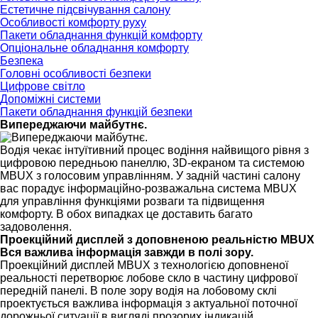
Естетичне підсвічування салону
Особливості комфорту руху
Пакети обладнання функцій комфорту
Опціональне обладнання комфорту
Безпека
Головні особливості безпеки
Цифрове світло
Допоміжні системи
Пакети обладнання функцій безпеки
Випереджаючи майбутнє.
Водія чекає інтуїтивний процес водіння найвищого рівня з
цифровою передньою панеллю, 3D-екраном та системою
MBUX з голосовим управлінням. У задній частині салону
вас порадує інформаційно-розважальна система MBUX
для управління функціями розваги та підвищення
комфорту. В обох випадках це доставить багато
задоволення.
Проекційний дисплей з доповненою реальністю MBUX
Вся важлива інформація завжди в полі зору.
Проекційний дисплей MBUX з технологією доповненої
реальності перетворює лобове скло в частину цифрової
передній панелі. В поле зору водія на лобовому склі
проектується важлива інформація з актуальної поточної
дорожньої ситуації в вигляді прозорих індикацій.