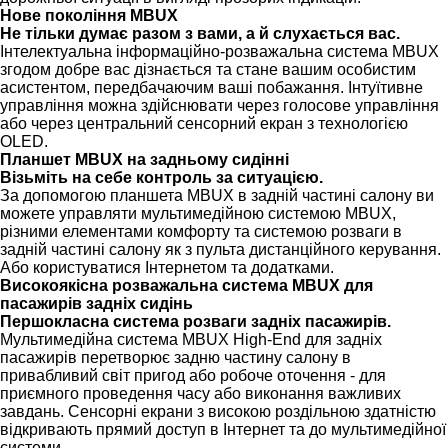
Нове покоління MBUX
Не тільки думає разом з вами, а й слухається вас.
Інтелектуальна інформаційно-розважальна система MBUX
згодом добре вас дізнається та стане вашим особистим
асистентом, передбачаючим ваші побажання. Інтуїтивне
управління можна здійснювати через голосове управління
або через центральний сенсорний екран з технологією
OLED.
Планшет MBUX на задньому сидінні
Візьміть на себе контроль за ситуацією.
За допомогою планшета MBUX в задній частині салону ви
можете управляти мультимедійною системою MBUX,
різними елементами комфорту та системою розваги в
задній частині салону як з пульта дистанційного керування.
Або користуватися Інтернетом та додатками.
Високоякісна розважальна система MBUX для
пасажирів задніх сидінь
Першокласна система розваги задніх пасажирів.
Мультимедійна система MBUX High-End для задніх
пасажирів перетворює задню частину салону в
привабливий світ пригод або робоче оточення - для
приємного проведення часу або виконання важливих
завдань. Сенсорні екрани з високою роздільною здатністю
відкривають прямий доступ в Інтернет та до мультимедійної
системи.