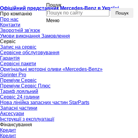
Пошук
Офіційний представник Mercedes-Benz в Україні
Пошук
Про компанію
Про нас
Меню
Контакти
Зворотній зв'язок
Умови виконання Замовлення
Сервіс
Запис на сервіс
Сервісне обслуговування
Гарантія
Сервісні пакети
Оригінальні моторні оливи «Mercedes-Benz»
Sprinter Pro
Преміум Сервіс
Преміум Сервіс Плюс
Тариф лояльний
Сервіс 24 години
Нова лінійка запасних частин StarParts
Запасні частини
Аксесуари
Інструкції з експлуатації
Фінансування
Кредит
Кредит