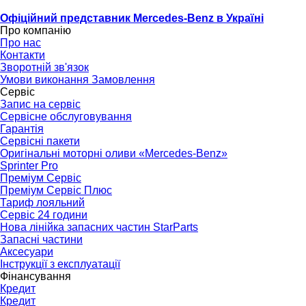
Офіційний представник Mercedes-Benz в Україні
Про компанію
Про нас
Контакти
Зворотній зв'язок
Умови виконання Замовлення
Сервіс
Запис на сервіс
Сервісне обслуговування
Гарантія
Сервісні пакети
Оригінальні моторні оливи «Mercedes-Benz»
Sprinter Pro
Преміум Сервіс
Преміум Сервіс Плюс
Тариф лояльний
Сервіс 24 години
Нова лінійка запасних частин StarParts
Запасні частини
Аксесуари
Інструкції з експлуатації
Фінансування
Кредит
Кредит