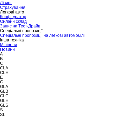
Лізинг
Страхування
Легкові авто
Конфігуратор
Онлайн склад
Запис на Тест-Драйв
Спеціальні пропозиції
Спеціальні пропозиції на легкові автомобілі
Інша техніка
Мінівени
Новини
A
B
C
CLA
CLE
E
G
GLA
GLB
GLC
GLE
GLS
S
SL